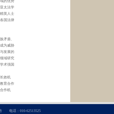
域的优势
亚太法学
精英人士
各国法律
族矛盾、
成为威胁
与发展的
领域研究
学术强国
长效机
教育合作
合作机
：010-62513525