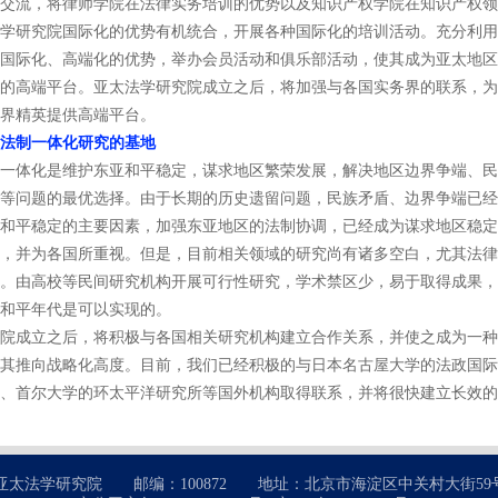
交流，将律师学院在法律实务培训的优势以及知识产权学院在知识产权领
学研究院国际化的优势有机统合，开展各种国际化的培训活动。充分利用
国际化、高端化的优势，举办会员活动和俱乐部活动，使其成为亚太地区
的高端平台。亚太法学研究院成立之后，将加强与各国实务界的联系，为
界精英提供高端平台。
法制一体化研究的基地
体化是维护东亚和平稳定，谋求地区繁荣发展，解决地区边界争端、民
等问题的最优选择。由于长期的历史遗留问题，民族矛盾、边界争端已经
和平稳定的主要因素，加强东亚地区的法制协调，已经成为谋求地区稳定
，并为各国所重视。但是，目前相关领域的研究尚有诸多空白，尤其法律
。由高校等民间研究机构开展可行性研究，学术禁区少，易于取得成果，
和平年代是可以实现的。
成立之后，将积极与各国相关研究机构建立合作关系，并使之成为一种
其推向战略化高度。目前，我们已经积极的与日本名古屋大学的法政国际
、首尔大学的环太平洋研究所等国外机构取得联系，并将很快建立长效的
太法学研究院 邮编：100872 地址：北京市海淀区中关村大街59号 电话