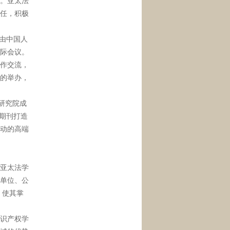
。亚太法
任，积极
由中国人
际会议。
作交流，
的举办，
研究院成
期刊打造
动的高端
亚太法学
单位、公
，使其掌
识产权学