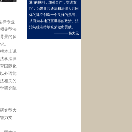
通”的原则，加强合作，增进友
谊，为东亚共通法和法律人共同
体的建立创造一个良好的氛围，
从而为本地乃至世界的政治、法
法律专业
治与经济持续繁荣做出贡献。
领先型法
————韩大元
背景的多
求。
根本上说
法学法律
育国际化
以外语能
法相关的
学研究院
研究型大
智力支