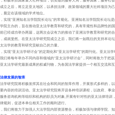
积极承担国家重大社科项目，切实做到服务大局，服务国家，服务社会
成立之后，将立足亚太地区，以承担法律、政策领域的重大社科项目为己
，奠定在该领域的学术地位。
实现“亚洲知名法学院院长论坛”的常规化。亚洲知名法学院院长论坛是
学院主办的，旨在推动亚太法学教育和研究的，具有常规性和品牌性的国
前已经成功举办两届，这两次会议有力的推动了亚洲法学教育和研究的合
，成就斐然。在亚太法学研究院成立之后，我们将一如既往的支持本论坛
太法学的教育和研究贡献自己的力量。
现“亚太法学研讨会”的定期化和“亚太法学研究”的期刊化。亚太法学
我们将每年举办不同内容和领域的“亚太法学研讨会”，同时将致力于把该
亚太法学研究最新成果的权威刊物，为各国法学家提供一个相互交流和互
法律发展的智库
学研究院将积极发挥其在社会和民间的智库作用，开展形式多样的，以
要内容的培训活动。亚太法学研究院将开设各种培训课程，以政府、事业
服务咨询机构等组织和机构的职员为对象,开展有针对性的亚太法律培训
律规则，促进本单位相关工作的顺利进行。
我们将致力于加强人大法学院内部资源整合，积极加强与律师学院、知