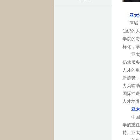
亚太
区域一
知识的人
学院的责
样化，学
亚太法
仍然服务
人才的重
新趋势，
力为辅助
国际性课
人才培养
亚太
中国人
学的重任
持。亚太