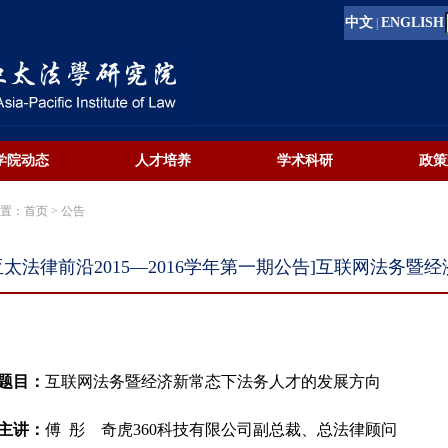
中文
ENGLISH
|
学院动态
人才培养
学术科研
政策
位置：首页
> 公告
亚太法律前沿2015—2016学年第一期公告]互联网法务
题目：
互联网法务暨经济新常态下法务人才的发展方向
主讲：
傅
彤
奇虎
360
科技有限公司副总裁、总法律顾问