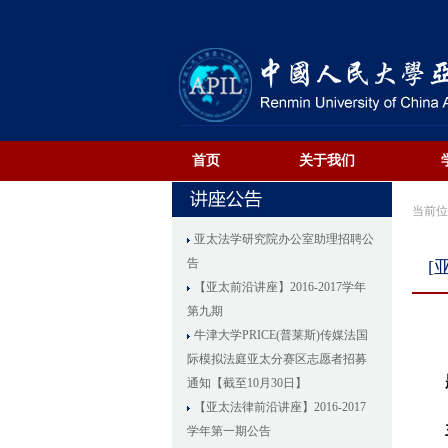
首页
关于我们
当前
亚太法学研究院办公室助理招聘公
告
[
【亚太前沿讲座】2016-2017学年
第九期
牛津大学PRICE(普莱斯)传媒法国
际模拟法庭亚太分赛区志愿者招募
通知【截至10月30日】
【亚太法律前沿讲座】2016-2017
学年第一期公告