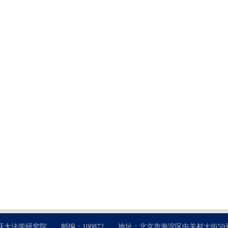
太法学研究院 邮编：100872 地址：北京市海淀区中关村大街59号 电话